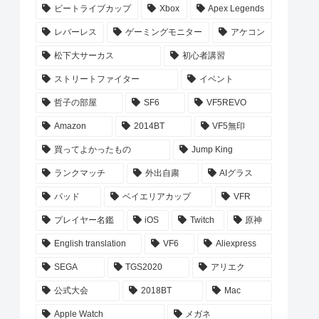
ビートライブカップ
Xbox
Apex Legends
レバーレス
ゲーミングモニター
アケコン
松下大サーカス
初心者講習
ストリートファイター
イベント
哲子の部屋
SF6
VF5REVO
Amazon
2014BT
VF5無印
買ってよかったもの
Jump King
ランクマッチ
外出自粛
AIグラス
パッド
ベイエリアカップ
VFR
プレイヤー名鑑
iOS
Twitch
原神
English translation
VF6
Aliexpress
SEGA
TGS2020
アリエク
公式大会
2018BT
Mac
Apple Watch
メガネ