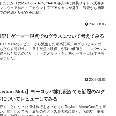
したばかりのMacBook AirでYAAGL導入中に偽装サイトへ誘導さ
マルウェア検出・アカウント不正アクセスが発生。調査から初期
での経緯と反省点を記録。
2026.08.06
雑記】ゲーマー視点でAIグラスについて考えてみる
y-Ban Metaのレビューから派生した考察記事。AIグラスがeスポー
もたらす可能性。「選手視点の映像」が持つ価値と、eスポーツ大
導入した場合のメリット・デメリットを、格ゲーマー目線で考察
みました。
2026.08.03
ayban-Meta】ヨーロッパ旅行記がてら話題のAIグ
スについてレビューしてみる
行くことになった海外旅行をきっかけにRayban-Meta(Gen2)を衝
い。旅行記がてら、最新のAIグラスを実際に使った感想や、撮影
写真・動画をまとめてみました。