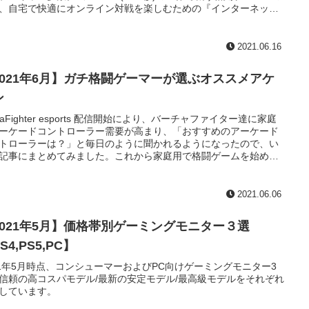
、自宅で快適にオンライン対戦を楽しむための『インターネット
バイダー』の選び方とオススメをご紹介。要点および結論だけ。
し、色付けした部分だけ読めば大丈夫。
2021.06.16
2021年6月】ガチ格闘ゲーマーが選ぶオススメアケ
ン
rtuaFighter esports 配信開始により、バーチャファイター達に家庭
ーケードコントローラー需要が高まり、「おすすめのアーケード
トローラーは？」と毎日のように聞かれるようになったので、い
記事にまとめてみました。これから家庭用で格闘ゲームを始める
、参考になれば幸いです。
2021.06.06
2021年5月】価格帯別ゲーミングモニター３選
S4,PS5,PC】
21年5月時点、コンシューマーおよびPC向けゲーミングモニター3
信頼の高コスパモデル/最新の安定モデル/最高級モデルをそれぞれ
しています。