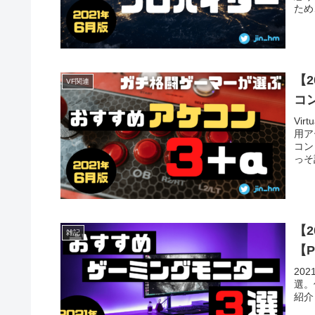
ため
プロ
見出
【
VF関連
コ
Vi
用ア
コン
っそ
方へ
【
雑記
【P
20
選。
紹介