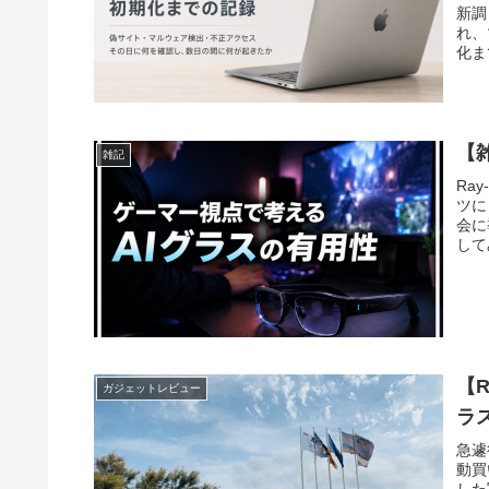
新調
れ、
化ま
【
雑記
Ra
ツに
会に
して
【R
ガジェットレビュー
ラ
急遽
動買
した