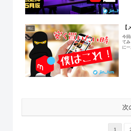
【
雑記
今回
てみ
に一
次
1