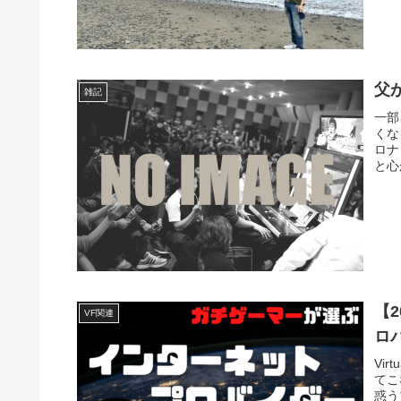
父
雑記
一部
くな
ロナ
と心
【
VF関連
ロ
Vi
てこ
惑う