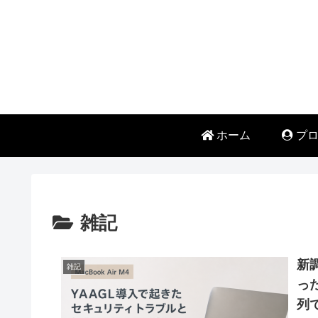
ホーム
プロ
雑記
新
雑記
っ
列