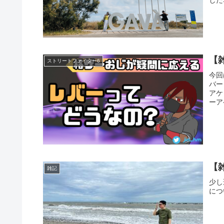
【
ストリートファイター6
今回
バー
アケ
ーア
た。
【
雑記
少し
につ