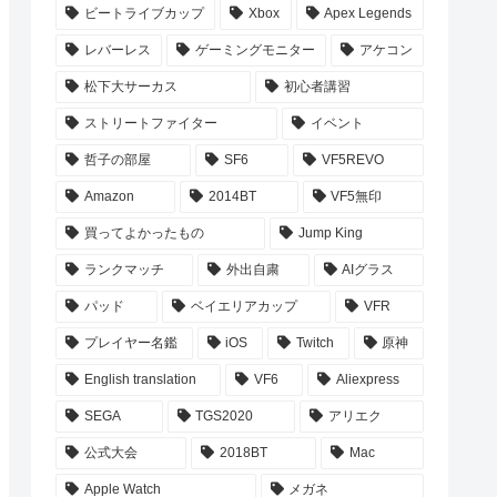
ビートライブカップ
Xbox
Apex Legends
レバーレス
ゲーミングモニター
アケコン
松下大サーカス
初心者講習
ストリートファイター
イベント
哲子の部屋
SF6
VF5REVO
Amazon
2014BT
VF5無印
買ってよかったもの
Jump King
ランクマッチ
外出自粛
AIグラス
パッド
ベイエリアカップ
VFR
プレイヤー名鑑
iOS
Twitch
原神
English translation
VF6
Aliexpress
SEGA
TGS2020
アリエク
公式大会
2018BT
Mac
Apple Watch
メガネ