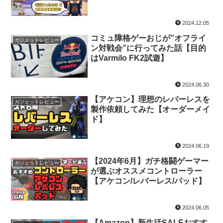
2024.12.05
コミュ障格ゲーおじが”オフライ
ガジェットレビュー
ン対戦会”に行ってみた話【目的
はVarmilo FK2試遊】
2024.06.30
【アケコン】理想のレバーレスを
ガジェットレビュー
製作依頼してみた【オーダーメイ
ド】
2024.06.19
【2024年6月】ガチ格闘ゲーマー
ガジェットレビュー
が選ぶオススメコントローラー
【アケコン/レバーレス/パッド】
2024.06.05
【Amazon】新生活SALEおすす