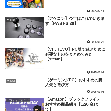
2025.07.11
【アケコン】今年はこれでいきま
VF関連
す【PWS FS-30】
2025.01.24
【VF5REVO】PC版で遊ぶために
VF関連
必要なものをまとめてみた
【steam】
2025.01.09
【ゲーミングPC】おすすめの購
VF関連
入先と選び方
2025.01.06
【Amazon】ブラックフライデー
ガジェットレビュー
おすすめ商品紹介【12/6(金)ま
で】