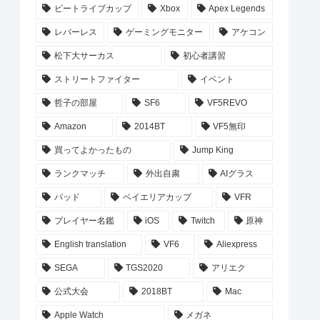
ビートライブカップ
Xbox
Apex Legends
レバーレス
ゲーミングモニター
アケコン
松下大サーカス
初心者講習
ストリートファイター
イベント
哲子の部屋
SF6
VF5REVO
Amazon
2014BT
VF5無印
買ってよかったもの
Jump King
ランクマッチ
外出自粛
AIグラス
パッド
ベイエリアカップ
VFR
プレイヤー名鑑
iOS
Twitch
原神
English translation
VF6
Aliexpress
SEGA
TGS2020
アリエク
公式大会
2018BT
Mac
Apple Watch
メガネ