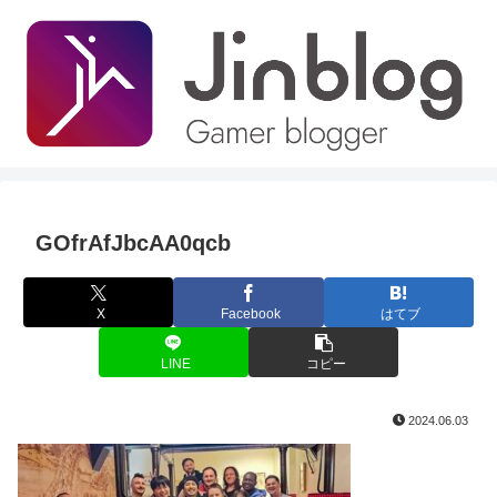
GOfrAfJbcAA0qcb
X
Facebook
はてブ
LINE
コピー
2024.06.03