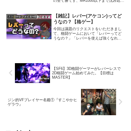
の全く勝てず、MR1000以下まで沈み込ん
でからスタートラインまで盛り返した
話。どんなゲームに置いても大事な要素
を織り込みつつ、書いてみました。
【雑記】レバー(アケコン)ってど
ストリートファイター6
うなの？【格ゲー】
今回は議題のリクエストをいただきまし
て、格闘ゲームにおいて「レバーってど
うなの？」「レバーを使えば強くなれる
かも」「レバーのアケコン買ってみよう
かな」などの疑問を持っている方向け
に、レバーアケコンを使うメリットデメ
リットを掘り下げて記事にしてみまし
た。レバー導入を検討している方に参考
になれば幸いです。
【SF6】3D格闘ゲーマーがレバーレスで
2D格闘ゲーム始めてみた。【目標は
MASTER】
ジン的VFプレイヤー名鑑①『すこやかヒ
ゲラウ』