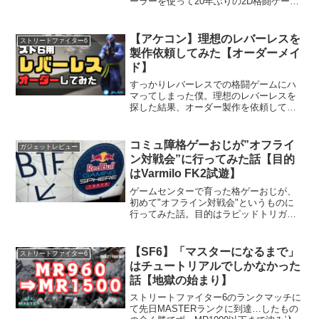
ーラーを使って20年ぶりの2D格闘ゲーム
である『ストリートファイター6』にチャ
レンジしてみました。レバーレスを使っ
てみての感想、設定、ランクはどこまで
【アケコン】理想のレバーレスを
ストリートファイター6
いけるのか、などを簡単にまとめていま
製作依頼してみた【オーダーメイ
す。参考になれば幸いです。
ド】
すっかりレバーレスでの格闘ゲームにハ
マってしまった僕。理想のレバーレスを
探した結果、オーダー製作を依頼してみ
ることにしました。自作アケコンの良さ
や、製作にあたって拘ったポイントなど
を紹介。
コミュ障格ゲーおじが”オフライ
ガジェットレビュー
ン対戦会”に行ってみた話【目的
はVarmilo FK2試遊】
ゲームセンターで育った格ゲーおじが、
初めて"オフライン対戦会"というものに
行ってみた話。目的はラピッドトリガー
搭載の新型レバーレス『Varmilo FK2』の
試遊。
【SF6】「マスターになるまで」
ストリートファイター6
はチュートリアルでしかなかった
話【地獄の始まり】
ストリートファイター6のランクマッチに
て先日MASTERランクに到達…したもの