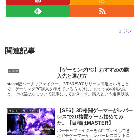
ジン
関連記事
【ゲーミングPC】おすすめの購
VF関連
入先と選び方
steam版バーチャファイター、”VF5REVO”リリース間近ということ
で、ゲーミングPC購入を考えている方向けに、おすすめの購入先
と、その選び方について記事にしておきます。購入という選択肢以外
に、"レンタル(サブスク)"という方法も紹介。
【SF6】3D格闘ゲーマーがレバー
ストリートファイター6
レスで2D格闘ゲーム始めてみ
た。【目標はMASTER】
バーチャファイターを20年プレイしてき
たガチゲーマーが、レバーレスコントロ