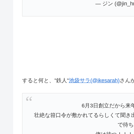
— ジン (@jin_
すると何と、”鉄人”
池袋サラ(@ikesarah)
さん
6月3日創立だから来
壮絶な箝口令が敷かれてるらしくて聞き
で待ち