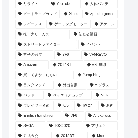
リライト
YouTube
大仏パンチ
ビートライブカップ
Xbox
Apex Legends
レバーレス
ゲーミングモニター
アケコン
松下大サーカス
初心者講習
ストリートファイター
イベント
哲子の部屋
SF6
VF5REVO
Amazon
2014BT
VF5無印
買ってよかったもの
Jump King
ランクマッチ
外出自粛
AIグラス
パッド
ベイエリアカップ
VFR
プレイヤー名鑑
iOS
Twitch
原神
English translation
VF6
Aliexpress
SEGA
TGS2020
アリエク
公式大会
2018BT
Mac