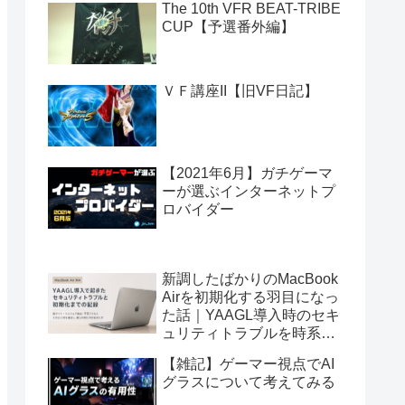
The 10th VFR BEAT-TRIBE
CUP【予選番外編】
ＶＦ講座II【旧VF日記】
【2021年6月】ガチゲーマ
ーが選ぶインターネットプ
ロバイダー
新調したばかりのMacBook
Airを初期化する羽目になっ
た話｜YAAGL導入時のセキ
ュリティトラブルを時系列
で振り返る
【雑記】ゲーマー視点でAI
グラスについて考えてみる