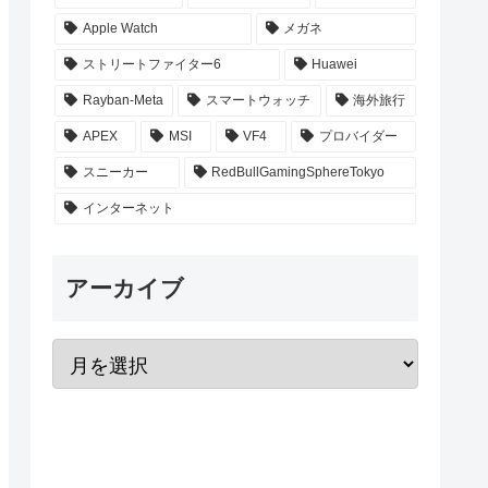
Apple Watch
メガネ
ストリートファイター6
Huawei
Rayban-Meta
スマートウォッチ
海外旅行
APEX
MSI
VF4
プロバイダー
スニーカー
RedBullGamingSphereTokyo
インターネット
アーカイブ