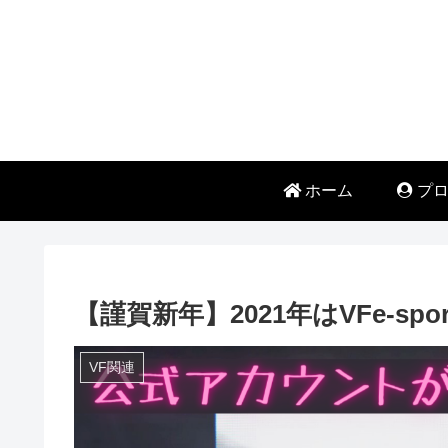
ホーム
プロ
【謹賀新年】2021年はVFe-spor
VF関連