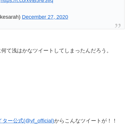
！
https://t.co/xviB5Nr3vq
esarah)
December 27, 2020
に何て浅はかなツイートしてしまったんだろう。
公式(@vf_official)
からこんなツイートが！！