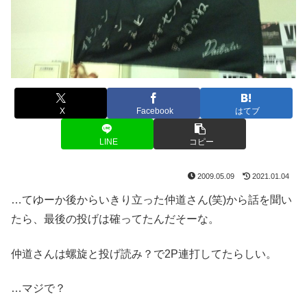
X
Facebook
はてブ
LINE
コピー
2009.05.09
2021.01.04
…てゆーか後からいきり立った仲道さん(笑)から話を聞い
たら、最後の投げは確ってたんだそーな。
仲道さんは螺旋と投げ読み？で2P連打してたらしい。
…マジで？