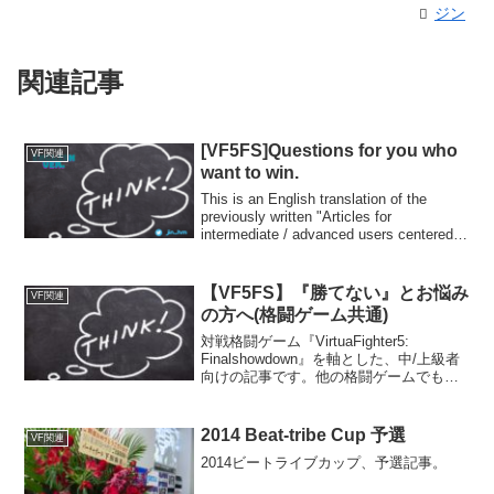
ジン
関連記事
[VF5FS]Questions for you who
VF関連
want to win.
This is an English translation of the
previously written "Articles for
intermediate / advanced users centered
on Virtua Fighter". I think that the content
can be used in other fighting games.
【VF5FS】『勝てない』とお悩み
VF関連
の方へ(格闘ゲーム共通)
対戦格闘ゲーム『VirtuaFighter5:
Finalshowdown』を軸とした、中/上級者
向けの記事です。他の格闘ゲームでも活
かせる内容になっているかと思います。
2014 Beat-tribe Cup 予選
VF関連
2014ビートライブカップ、予選記事。