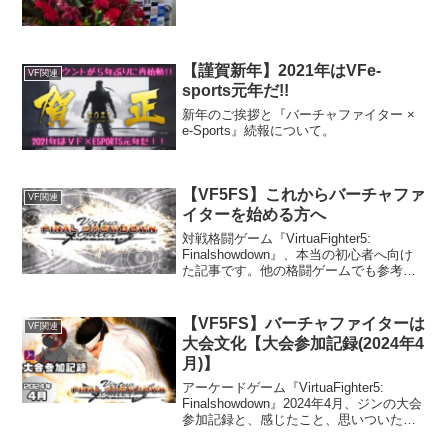
【謹賀新年】2021年はVFe-
VF関連
sports元年だ!!
新年のご挨拶と『バーチャファイター ×
e-Sports』続報について。
【VF5FS】これからバーチャファ
VF関連
イターを始める方へ
対戦格闘ゲーム『VirtuaFighter5:
Finalshowdown』、本当の初心者へ向け
た記事です。他の格闘ゲームでも参考に
なるかも？
【VF5FS】バーチャファイターは
VF関連
大会文化【大会参加記録(2024年4
月)】
アーケードゲーム『VirtuaFighter5:
Finalshowdown』2024年4月、ジンの大会
参加記録と、感じたこと、思いついたこ
とをつらつらと。