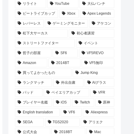
リライト
YouTube
大仏パンチ
ビートライブカップ
Xbox
Apex Legends
レバーレス
ゲーミングモニター
アケコン
松下大サーカス
初心者講習
ストリートファイター
イベント
哲子の部屋
SF6
VF5REVO
Amazon
2014BT
VF5無印
買ってよかったもの
Jump King
ランクマッチ
外出自粛
AIグラス
パッド
ベイエリアカップ
VFR
プレイヤー名鑑
iOS
Twitch
原神
English translation
VF6
Aliexpress
SEGA
TGS2020
アリエク
公式大会
2018BT
Mac