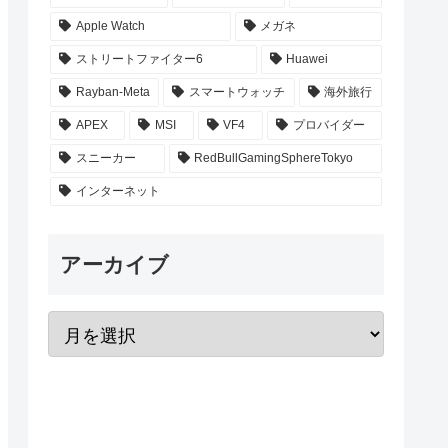
Apple Watch
メガネ
ストリートファイター6
Huawei
Rayban-Meta
スマートウォッチ
海外旅行
APEX
MSI
VF4
プロバイダー
スニーカー
RedBullGamingSphereTokyo
インターネット
アーカイブ