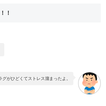
！！
！
ラグがひどくてストレス溜まったよ。