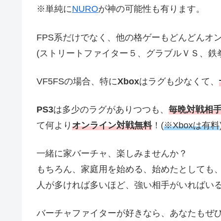
※単純に
NURO
が神の可能性も有ります。
FPS系だけでなく、他の格ゲーもどんどんオ
(ストリートファイター５、グラブルＶＳ、鉄拳７
VF5FSの場合、特に
Xbox
はラグも少なくて、
PS3
は多少のラグがありつつも、
毎晩対戦相
て何より
オンライン対戦無料
！(
※Xboxは有料
一緒に家バーチャ、楽しみませんか？
もちろん、家庭用を始める、始めたとしても
人が多ければ多いほど、強い相手がいればい
バーチャファイターが好きなら、あなたもぜ