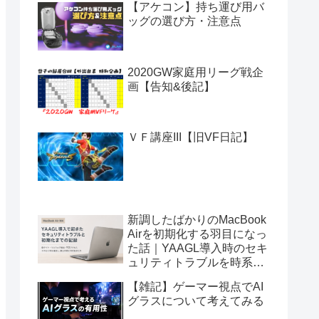
【アケコン】持ち運び用バ
ッグの選び方・注意点
2020GW家庭用リーグ戦企
画【告知&後記】
ＶＦ講座III【旧VF日記】
新調したばかりのMacBook
Airを初期化する羽目になっ
た話｜YAAGL導入時のセキ
ュリティトラブルを時系列
で振り返る
【雑記】ゲーマー視点でAI
グラスについて考えてみる