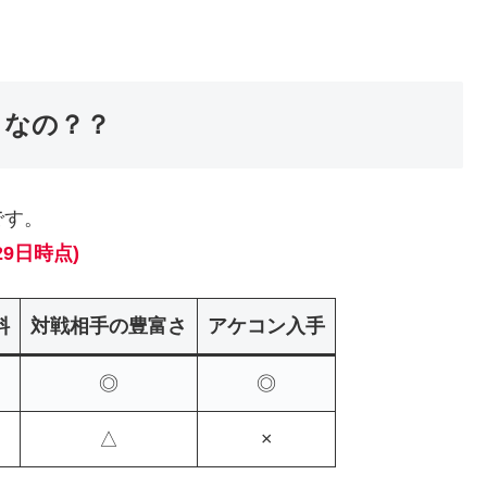
メなの？？
です。
29日時点)
料
対戦相手の豊富さ
アケコン入手
◎
◎
△
×